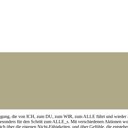
egung, die von ICH, zum DU, zum WIR, zum ALLE führt und wieder zurüc
nders für den Schritt zum ALLE_s. Mit verschiedenen Aktionen wolle
ch über die eigenen Nicht-Fähigkeiten, und über Gefühle, die entste