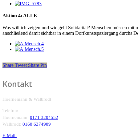
Aktion 4: ALLE
Was will ich zeigen und wie geht Solidarität? Menschen müssen mit u
anschließend damit sichtbar in einem Dorfkunstspaziergang durchs Do
Share
Tweet
Share
Pin
Kontakt
Hoernemann & Walbrodt
Telefon:
Hoernemann:
0171 3204552
Walbrodt:
0160 6374909
E-Mail: