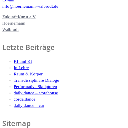
info@hoernemann-walbrodt.de
Zukunft:Kunst e.V.
Hoernemann
Walbrodt
Letzte Beiträge
KI und KI
In Lehre
Raum & Körper
Transdisziplinäre Dialoge
Performative Skulpturen
daily dance – storehouse
corda.dance
daily dance – car
Sitemap