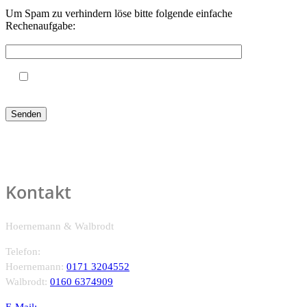
Um Spam zu verhindern löse bitte folgende einfache
Rechenaufgabe:
Die Summe von 3+4
Ich bin damit einverstanden, dass meine Daten zur
Bearbeitung meiner Anfrage verwendet werden
Kontakt
Hoernemann & Walbrodt
Telefon:
Hoernemann:
0171 3204552
Walbrodt:
0160 6374909
E-Mail: