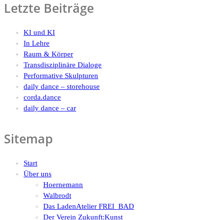
Letzte Beiträge
KI und KI
In Lehre
Raum & Körper
Transdisziplinäre Dialoge
Performative Skulpturen
daily dance – storehouse
corda.dance
daily dance – car
Sitemap
Start
Über uns
Hoernemann
Walbrodt
Das LadenAtelier FREI_BAD
Der Verein Zukunft:Kunst