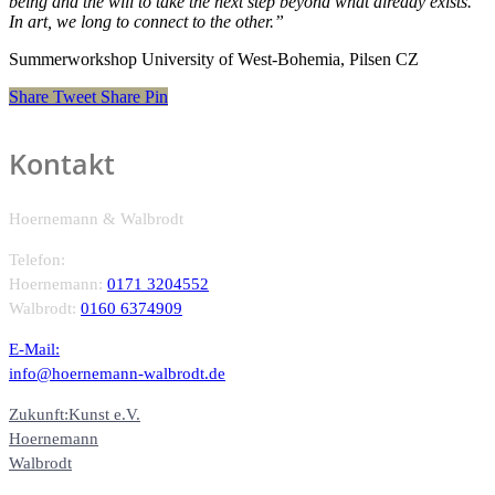
being and the will to take the next step beyond what already exists.
In art, we long to connect to the other.”
Summerworkshop University of West-Bohemia, Pilsen CZ
Share
Tweet
Share
Pin
Kontakt
Hoernemann & Walbrodt
Telefon:
Hoernemann:
0171 3204552
Walbrodt:
0160 6374909
E-Mail:
info@hoernemann-walbrodt.de
Zukunft:Kunst e.V.
Hoernemann
Walbrodt