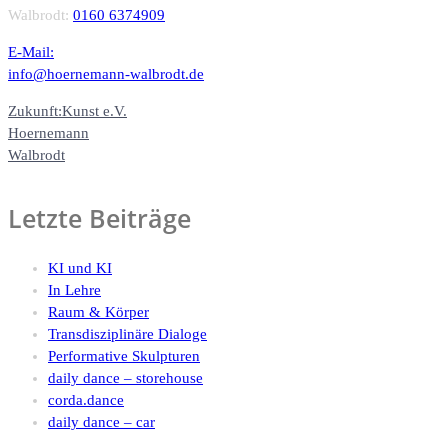
Walbrodt:
0160 6374909
E-Mail:
info@hoernemann-walbrodt.de
Zukunft:Kunst e.V.
Hoernemann
Walbrodt
Letzte Beiträge
KI und KI
In Lehre
Raum & Körper
Transdisziplinäre Dialoge
Performative Skulpturen
daily dance – storehouse
corda.dance
daily dance – car