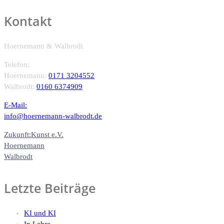
Kontakt
Hoernemann & Walbrodt
Telefon:
Hoernemann:
0171 3204552
Walbrodt:
0160 6374909
E-Mail:
info@hoernemann-walbrodt.de
Zukunft:Kunst e.V.
Hoernemann
Walbrodt
Letzte Beiträge
KI und KI
In Lehre