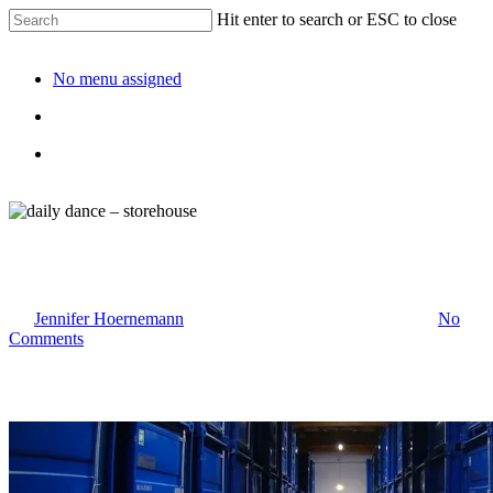
Hit enter to search or ESC to close
No menu assigned
daily dance – storehouse
By
Jennifer Hoernemann
7. Dezember 2025
Februar 3rd, 2026
No
Comments