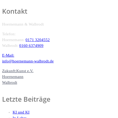
Kontakt
Hoernemann & Walbrodt
Telefon:
Hoernemann:
0171 3204552
Walbrodt:
0160 6374909
E-Mail:
info@hoernemann-walbrodt.de
Zukunft:Kunst e.V.
Hoernemann
Walbrodt
Letzte Beiträge
KI und KI
In Lehre