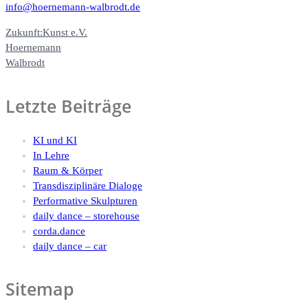
info@hoernemann-walbrodt.de
Zukunft:Kunst e.V.
Hoernemann
Walbrodt
Letzte Beiträge
KI und KI
In Lehre
Raum & Körper
Transdisziplinäre Dialoge
Performative Skulpturen
daily dance – storehouse
corda.dance
daily dance – car
Sitemap