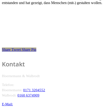
entstanden und hat gezeigt, dass Menschen (mit-) gestalten wollen.
Share
Tweet
Share
Pin
Kontakt
Hoernemann & Walbrodt
Telefon:
Hoernemann:
0171 3204552
Walbrodt:
0160 6374909
E-Mail: