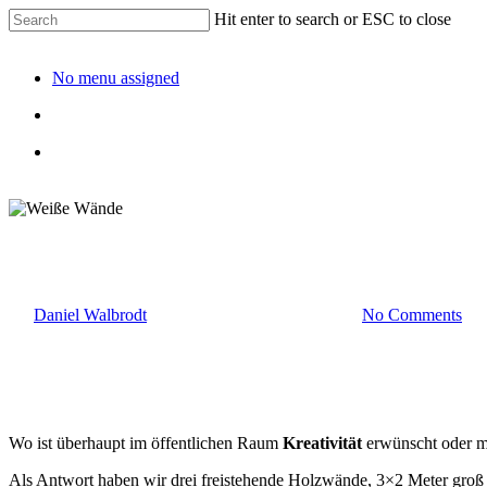
Hit enter to search or ESC to close
No menu assigned
Weiße Wände
By
Daniel Walbrodt
1. Februar 2023
April 6th, 2024
No Comments
Wo ist überhaupt im öffentlichen Raum
Kreativität
erwünscht oder m
Als Antwort haben wir drei freistehende Holzwände, 3×2 Meter groß un