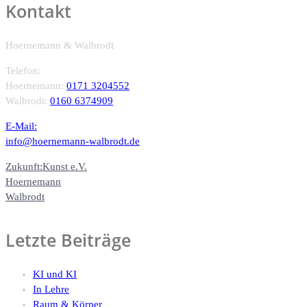
Kontakt
Hoernemann & Walbrodt
Telefon:
Hoernemann:
0171 3204552
Walbrodt:
0160 6374909
E-Mail:
info@hoernemann-walbrodt.de
Zukunft:Kunst e.V.
Hoernemann
Walbrodt
Letzte Beiträge
KI und KI
In Lehre
Raum & Körper