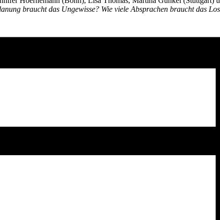
nifer Hoernemann (Bonn), Lisa Thomas, Martina Gunkel (Stuttgart) u
lanung braucht das Ungewisse? Wie viele Absprachen braucht das Loslas