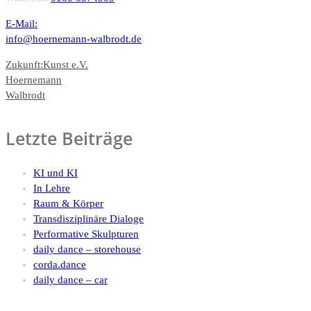
E-Mail:
info@hoernemann-walbrodt.de
Zukunft:Kunst e.V.
Hoernemann
Walbrodt
Letzte Beiträge
KI und KI
In Lehre
Raum & Körper
Transdisziplinäre Dialoge
Performative Skulpturen
daily dance – storehouse
corda.dance
daily dance – car