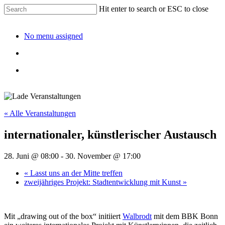
Hit enter to search or ESC to close
No menu assigned
« Alle Veranstaltungen
internationaler, künstlerischer Austausch
28. Juni @ 08:00
-
30. November @ 17:00
«
Lasst uns an der Mitte treffen
zweijähriges Projekt: Stadtentwicklung mit Kunst
»
Mit „drawing out of the box“ initiiert
Walbrodt
mit dem BBK Bonn