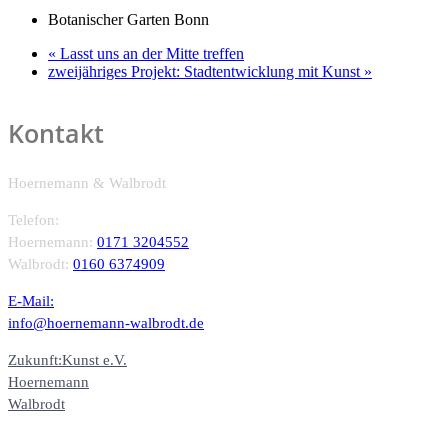
Botanischer Garten Bonn
«
Lasst uns an der Mitte treffen
zweijähriges Projekt: Stadtentwicklung mit Kunst
»
Kontakt
Hoernemann & Walbrodt
Telefon:
Hoernemann:
0171 3204552
Walbrodt:
0160 6374909
E-Mail:
info@hoernemann-walbrodt.de
Zukunft:Kunst e.V.
Hoernemann
Walbrodt