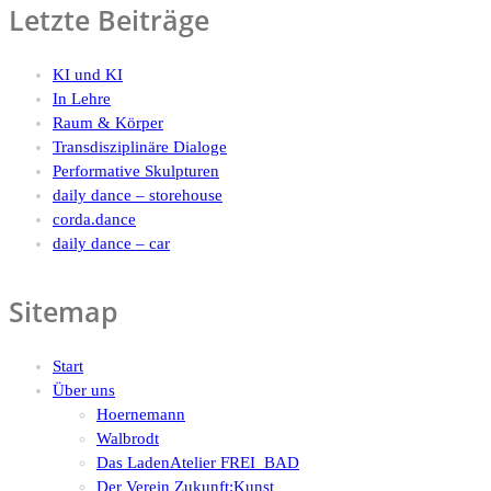
Letzte Beiträge
KI und KI
In Lehre
Raum & Körper
Transdisziplinäre Dialoge
Performative Skulpturen
daily dance – storehouse
corda.dance
daily dance – car
Sitemap
Start
Über uns
Hoernemann
Walbrodt
Das LadenAtelier FREI_BAD
Der Verein Zukunft:Kunst