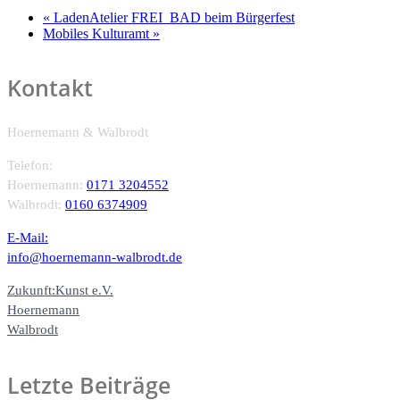
«
LadenAtelier FREI_BAD beim Bürgerfest
Mobiles Kulturamt
»
Kontakt
Hoernemann & Walbrodt
Telefon:
Hoernemann:
0171 3204552
Walbrodt:
0160 6374909
E-Mail:
info@hoernemann-walbrodt.de
Zukunft:Kunst e.V.
Hoernemann
Walbrodt
Letzte Beiträge