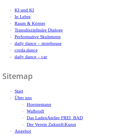
KI und KI
In Lehre
Raum & Körper
Transdisziplinäre Dialoge
Performative Skulpturen
daily dance – storehouse
corda.dance
daily dance – car
Sitemap
Start
Über uns
Hoernemann
Walbrodt
Das LadenAtelier FREI_BAD
Der Verein Zukunft:Kunst
Angebot