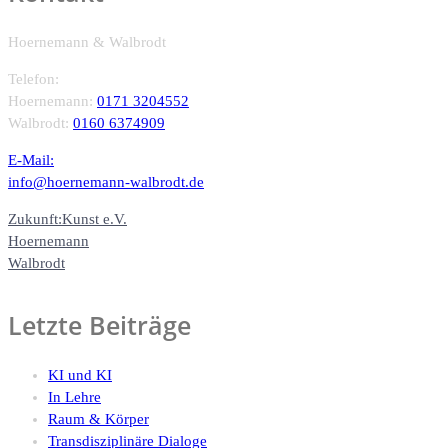
Hoernemann & Walbrodt
Telefon:
Hoernemann:
0171 3204552
Walbrodt:
0160 6374909
E-Mail:
info@hoernemann-walbrodt.de
Zukunft:Kunst e.V.
Hoernemann
Walbrodt
Letzte Beiträge
KI und KI
In Lehre
Raum & Körper
Transdisziplinäre Dialoge