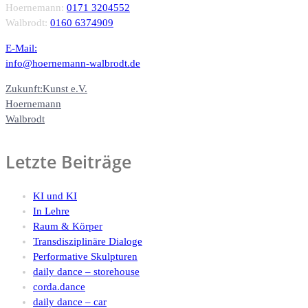
Hoernemann:
0171 3204552
Walbrodt:
0160 6374909
E-Mail:
info@hoernemann-walbrodt.de
Zukunft:Kunst e.V.
Hoernemann
Walbrodt
Letzte Beiträge
KI und KI
In Lehre
Raum & Körper
Transdisziplinäre Dialoge
Performative Skulpturen
daily dance – storehouse
corda.dance
daily dance – car