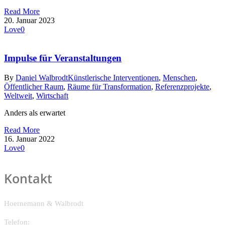
Read More
20. Januar 2023
Love
0
Impulse für Veranstaltungen
By
Daniel Walbrodt
Künstlerische Interventionen
,
Menschen
,
Öffentlicher Raum
,
Räume für Transformation
,
Referenzprojekte
,
Weltweit
,
Wirtschaft
Anders als erwartet
Read More
16. Januar 2022
Love
0
Kontakt
Hoernemann & Walbrodt
Telefon: