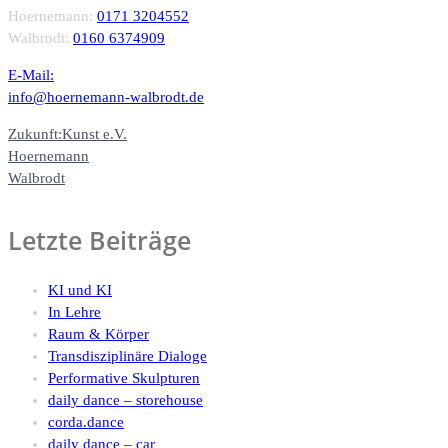
Hoernemann:
0171 3204552
Walbrodt:
0160 6374909
E-Mail:
info@hoernemann-walbrodt.de
Zukunft:Kunst e.V.
Hoernemann
Walbrodt
Letzte Beiträge
KI und KI
In Lehre
Raum & Körper
Transdisziplinäre Dialoge
Performative Skulpturen
daily dance – storehouse
corda.dance
daily dance – car