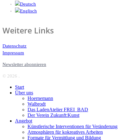
Weitere Links
Datenschutz
Impressum
Newsletter abonnieren
© 2026 .
Start
Über uns
Hoernemann
Walbrodt
Das LadenAtelier FREI_BAD
Der Verein Zukunft:Kunst
Angebot
Künstlerische Interventionen für Veränderung
Atmosphären für kokreatives Arbeiten
Formate für Vermittlung und Bildung