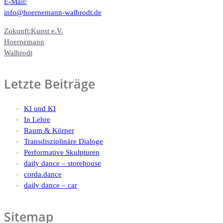
E-Mail:
info@hoernemann-walbrodt.de
Zukunft:Kunst e.V.
Hoernemann
Walbrodt
Letzte Beiträge
KI und KI
In Lehre
Raum & Körper
Transdisziplinäre Dialoge
Performative Skulpturen
daily dance – storehouse
corda.dance
daily dance – car
Sitemap