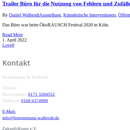
Trailer Büro für die Nutzung von Fehlern und Zufäll
By
Daniel Walbrodt
Ausstellung
,
Künstlerische Interventionen
,
Öffen
Das Büro war beim ÖkoRAUSCH Festival 2020 in Köln.
Read More
1. April 2022
Love
0
Kontakt
Hoernemann & Walbrodt
Telefon:
Hoernemann:
0171 3204552
Walbrodt:
0160 6374909
E-Mail:
info@hoernemann-walbrodt.de
Zukunft:Kunst e.V.