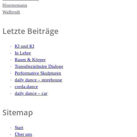
Hoernemann
Walbrodt
Letzte Beiträge
KI und KI
In Lehre
Raum & Körper
Transdisziplinäre Dialoge
Performative Skulpturen
daily dance – storehouse
corda.dance
daily dance – car
Sitemap
Start
Über uns