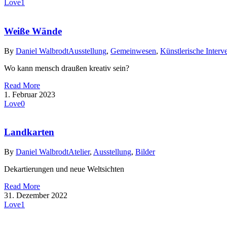
Love
1
Weiße Wände
By
Daniel Walbrodt
Ausstellung
,
Gemeinwesen
,
Künstlerische Interv
Wo kann mensch draußen kreativ sein?
Read More
1. Februar 2023
Love
0
Landkarten
By
Daniel Walbrodt
Atelier
,
Ausstellung
,
Bilder
Dekartierungen und neue Weltsichten
Read More
31. Dezember 2022
Love
1