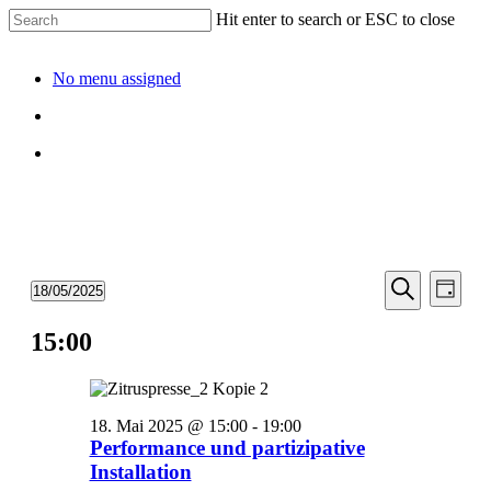
Hit enter to search or ESC to close
No menu assigned
Veransta
Vera
Veranstaltungen
18/05/2025
Tag
Ansic
Suche
Datum
für
Suche
Navi
wählen.
15:00
und
18.
Ansichten
Mai
Navigati
2025
18. Mai 2025 @ 15:00
-
19:00
Performance und partizipative
Installation