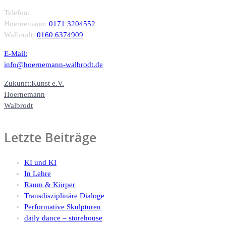
Telefon:
Hoernemann:
0171 3204552
Walbrodt:
0160 6374909
E-Mail:
info@hoernemann-walbrodt.de
Zukunft:Kunst e.V.
Hoernemann
Walbrodt
Letzte Beiträge
KI und KI
In Lehre
Raum & Körper
Transdisziplinäre Dialoge
Performative Skulpturen
daily dance – storehouse